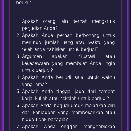
berikut:
Apakah orang lain pernah mengkritik
perjudian Anda?
Apakah Anda pernah berbohong untuk
menutupi jumlah uang atau waktu yang
telah anda habiskan untuk berjudi?
Argumen apakah, frustasi atau
kekecewaan yang membuat Anda ingin
untuk berjudi?
Apakah Anda berjudi saja untuk waktu
yang lama?
Apakah Anda tinggal jauh dari tempat
kerja, kuliah atau sekolah untuk berjudi?
Apakah Anda berjudi untuk melarikan diri
dari kehidupan yang membosankan atau
hidup tidak bahagia?
Apakah Anda enggan menghabiskan